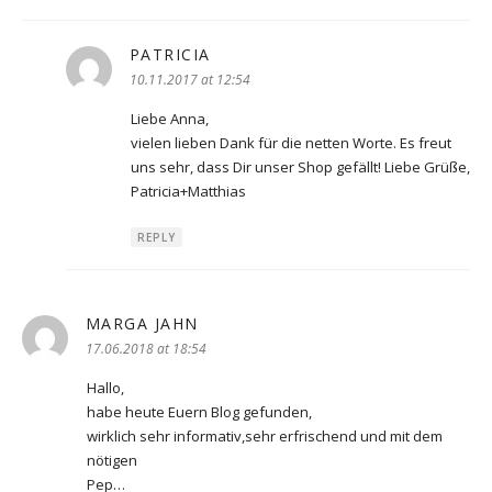
PATRICIA
says:
10.11.2017 at 12:54
Liebe Anna,
vielen lieben Dank für die netten Worte. Es freut
uns sehr, dass Dir unser Shop gefällt! Liebe Grüße,
Patricia+Matthias
REPLY
MARGA JAHN
says:
17.06.2018 at 18:54
Hallo,
habe heute Euern Blog gefunden,
wirklich sehr informativ,sehr erfrischend und mit dem
nötigen
Pep…