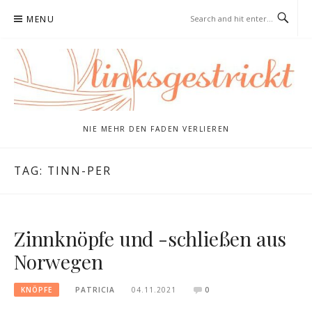
Skip
MENU
to
content
NIE MEHR DEN FADEN VERLIEREN
TAG:
TINN-PER
Zinnknöpfe und -schließen aus
Norwegen
KNÖPFE
PATRICIA
04.11.2021
0