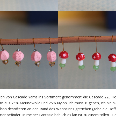
täten von Cascade Yarns ins Sortiment genommen: die Cascade 220 H
n aus 75% Merinowolle und 25% Nylon. Ich muss zugeben, ich bin ni
hon desöfteren an den Rand des Wahnsinns getrieben (gebe die Hoffnun
mer befindet. In meiner Fantasie hab ich es längst zu einem tollen Tuc