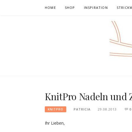
Skip
HOME
SHOP
INSPIRATION
STRICK
to
content
KnitPro Nadeln und
PATRICIA
29.08.2013
0
KNITPRO
Ihr Lieben,