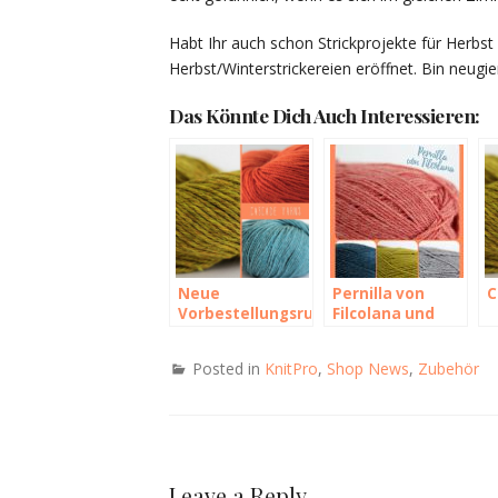
Habt Ihr auch schon Strickprojekte für Herbs
Herbst/Winterstrickereien eröffnet. Bin neugie
Das Könnte Dich Auch Interessieren:
Neue
Pernilla von
C
Vorbestellungsrunde:
Filcolana und
Cascade Yarns
ChiaoGoo
Nadeln
Posted in
KnitPro
,
Shop News
,
Zubehör
Leave a Reply