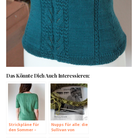
Das Könnte Dich Auch Interessieren:
Strickpläne für
Nupps für alle: die
den Sommer –
Sullivan von
Sylvatica von
Brooklyn Tweed