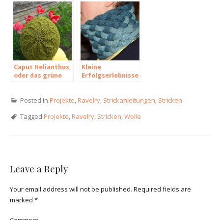
Robin Melanson
Caput Helianthus
Kleine
oder das grüne
Erfolgserlebnisse
Osterei
zwischen den
Jahren
Posted in
Projekte
,
Ravelry
,
Strickanleitungen
,
Stricken
Tagged
Projekte
,
Ravelry
,
Stricken
,
Wolle
Leave a Reply
Your email address will not be published.
Required fields are
marked
*
Comment