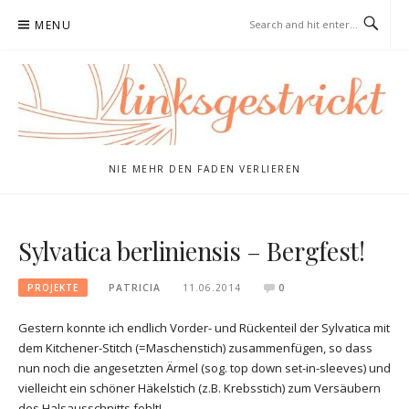
Skip
MENU
to
content
NIE MEHR DEN FADEN VERLIEREN
Sylvatica berliniensis – Bergfest!
PROJEKTE
PATRICIA
11.06.2014
0
Gestern konnte ich endlich Vorder- und Rückenteil der Sylvatica mit
dem Kitchener-Stitch (=Maschenstich) zusammenfügen, so dass
nun noch die angesetzten Ärmel (sog. top down set-in-sleeves) und
vielleicht ein schöner Häkelstich (z.B. Krebsstich) zum Versäubern
des Halsausschnitts fehlt!