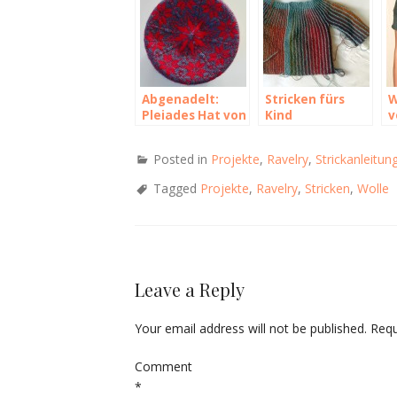
Abgenadelt:
Stricken fürs
W
Pleiades Hat von
Kind
v
Ann Kingstone
M
Posted in
Projekte
,
Ravelry
,
Strickanleitun
Tagged
Projekte
,
Ravelry
,
Stricken
,
Wolle
Leave a Reply
Your email address will not be published.
Requ
Comment
*