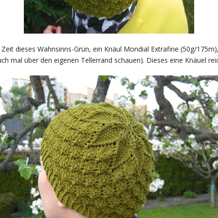
 Zeit dieses Wahnsinns-Grün, ein Knäul Mondial Extrafine (50g/175m),
h mal über den eigenen Tellerrand schauen). Dieses eine Knäuel reich