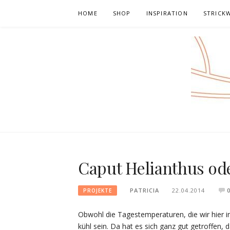
Skip
HOME
SHOP
INSPIRATION
STRICK
to
content
Caput Helianthus od
PATRICIA
22.04.2014
PROJEKTE
Obwohl die Tagestemperaturen, die wir hier in
kühl sein. Da hat es sich ganz gut getroffen, 