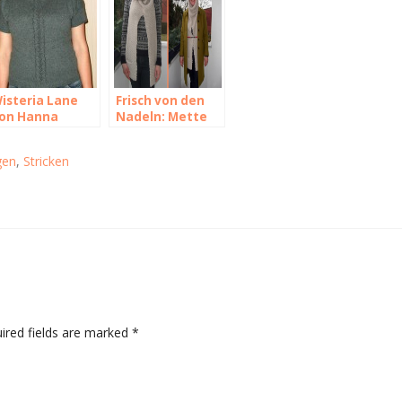
isteria Lane
Frisch von den
on Hanna
Nadeln: Mette
aciejewska
von olgajazzy
oder das
gen
,
Stricken
Fusselmonster
ired fields are marked
*