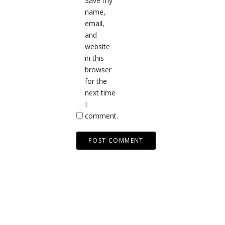
Save my
name,
email,
and
website
in this
browser
for the
next time
I
comment.