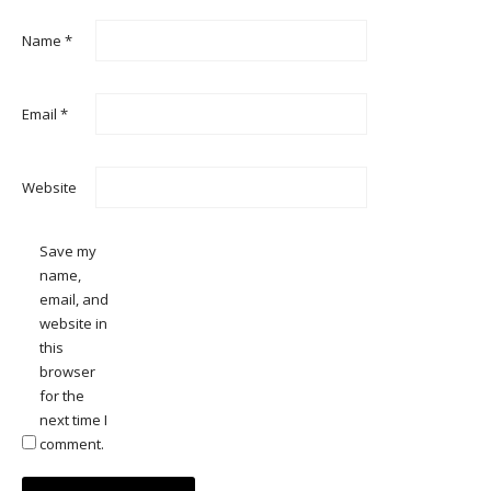
Name
*
Email
*
Website
Save my
name,
email, and
website in
this
browser
for the
next time I
comment.