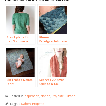
Strickpläne für
Kleine
den Sommer –
Erfolgserlebnisse
Sylvatica von
zwischen den
Robin Melanson
Jahren
Ein frohes Neues
Scarves 2014 von
Jahr!
Quince & Co.
Posted in
Inspiration
,
Nähen
,
Projekte
,
Tutorial
Tagged
Nähen
,
Projekte