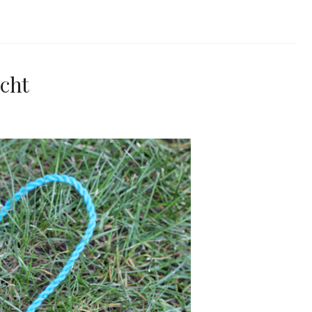
cht
0