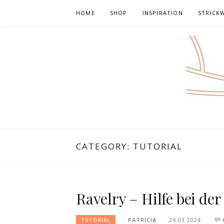
Skip
HOME
SHOP
INSPIRATION
STRICK
to
content
CATEGORY:
TUTORIAL
Ravelry – Hilfe bei de
PATRICIA
24.03.2024
TUTORIAL