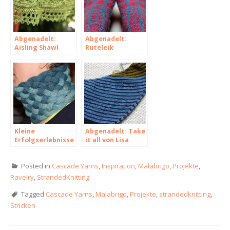
Abgenadelt:
Abgenadelt:
Aisling Shawl
Ruteleik
Kleine
Abgenadelt: Take
Erfolgserlebnisse
it all von Lisa
zwischen den
Hannes
Jahren
Posted in
Cascade Yarns
,
Inspiration
,
Malabrigo
,
Projekte
,
Ravelry
,
StrandedKnitting
Tagged
Cascade Yarns
,
Malabrigo
,
Projekte
,
strandedknitting
,
Stricken