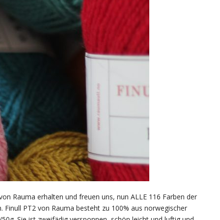
g von Rauma erhalten und freuen uns, nun ALLE 116 Farben der
n. Finull PT2 von Rauma besteht zu 100% aus norwegischer
0g. Sie ist zweifädig versponnen, schön leicht und luftig und