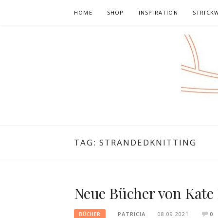
Skip
HOME
SHOP
INSPIRATION
STRICK
to
content
TAG:
STRANDEDKNITTING
Neue Bücher von Kate
PATRICIA
08.09.2021
0
BÜCHER