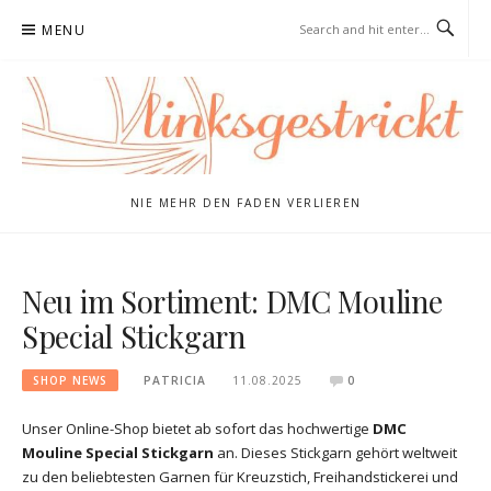
Skip
MENU
to
content
NIE MEHR DEN FADEN VERLIEREN
Neu im Sortiment: DMC Mouline
Special Stickgarn
SHOP NEWS
PATRICIA
11.08.2025
0
Unser Online-Shop bietet ab sofort das hochwertige
DMC
Mouline Special Stickgarn
an. Dieses Stickgarn gehört weltweit
zu den beliebtesten Garnen für Kreuzstich, Freihandstickerei und