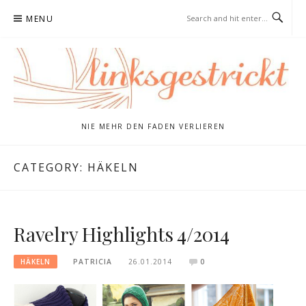
Skip
MENU
to
content
NIE MEHR DEN FADEN VERLIEREN
CATEGORY:
HÄKELN
Ravelry Highlights 4/2014
HÄKELN
PATRICIA
26.01.2014
0