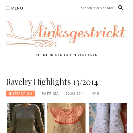
Skip
MENU
to
content
NIE MEHR DEN FADEN VERLIEREN
Ravelry Highlights 13/2014
INSPIRATION
PATRICIA
30.03.2014
0