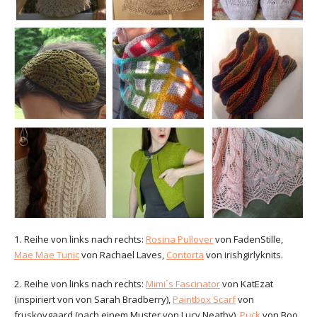
1. Reihe von links nach rechts:
Rosina Pullover
von FadenStille,
Mae Mae Tunic
von Rachael Laves,
Contorta
von irishgirlyknits.
2. Reihe von links nach rechts:
Mimi´s Fascinator
von KatEzat
(inspiriert von von Sarah Bradberry),
Paintbox Scarf
von
fruskovgaard (nach einem Muster von Lucy Neatby),
Puck
von Boo