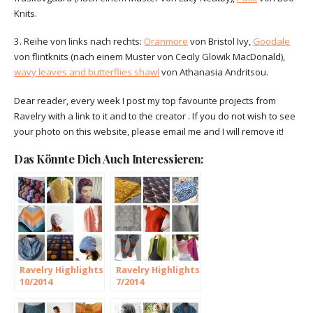
Knits.
3. Reihe von links nach rechts:
Oranmore
von Bristol Ivy,
Goodale
von flintknits (nach einem Muster von Cecily Glowik MacDonald),
wavy leaves and butterflies shawl
von Athanasia Andritsou.
Dear reader, every week I post my top favourite projects from
Ravelry with a link to it and to the creator . If you do not wish to see
your photo on this website, please email me and I will remove it!
Das Könnte Dich Auch Interessieren:
Ravelry Highlights
Ravelry Highlights
10/2014
7/2014