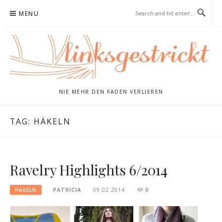
Skip
MENU
to
content
NIE MEHR DEN FADEN VERLIEREN
TAG:
HÄKELN
Ravelry Highlights 6/2014
HÄKELN
PATRICIA
09.02.2014
0