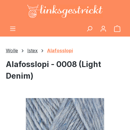
Zum Hauptinhalt springen
Ware
Wolle
Istex
Alafosslopi
Alafosslopi - 0008 (Light
Denim)
Bildergalerie überspringen