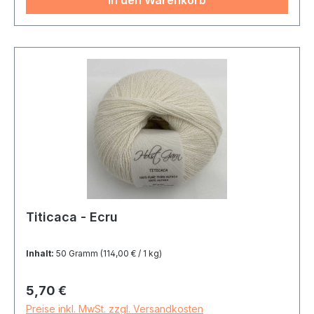
In den Warenkorb
Titicaca - Ecru
Inhalt:
50 Gramm
(114,00 € / 1 kg)
Regulärer Preis:
5,70 €
Preise inkl. MwSt. zzgl. Versandkosten