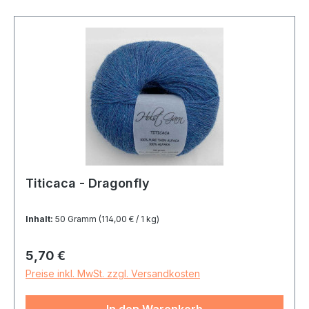
Titicaca - Dragonfly
Inhalt:
50 Gramm
(114,00 € / 1 kg)
Regulärer Preis:
5,70 €
Preise inkl. MwSt. zzgl. Versandkosten