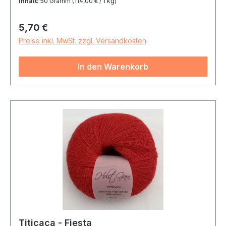
Inhalt:
50 Gramm
(114,00 € / 1 kg)
Regulärer Preis:
5,70 €
Preise inkl. MwSt. zzgl. Versandkosten
In den Warenkorb
Titicaca - Fiesta