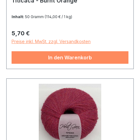
Titicaca - Burnt Orange
Inhalt:
50 Gramm
(114,00 € / 1 kg)
Regulärer Preis:
5,70 €
Preise inkl. MwSt. zzgl. Versandkosten
In den Warenkorb