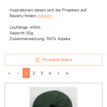
Inspirationen lassen sich bei Projekten auf
Ravelry finden:
Ravelry
Lauflänge: 400m
Gewicht: 50g
Zusammensetzung: 100% Alpaka
Produkte filtern
Seite
Seite
Seite
Seite
1
2
3
4