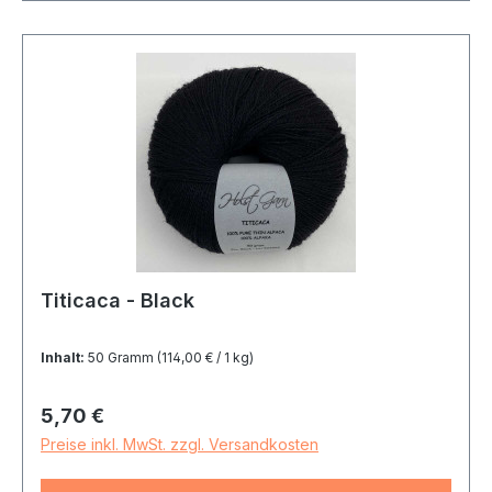
Titicaca - Black
Inhalt:
50 Gramm
(114,00 € / 1 kg)
Regulärer Preis:
5,70 €
Preise inkl. MwSt. zzgl. Versandkosten