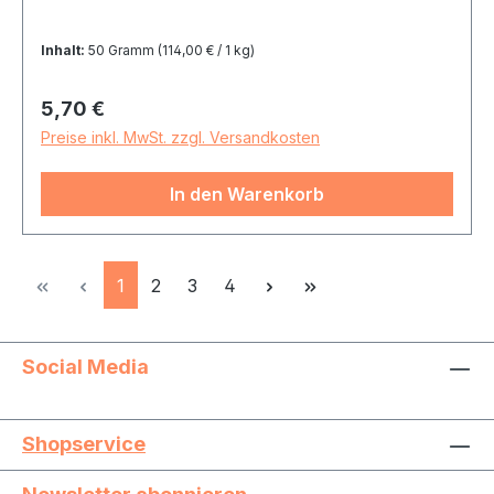
Inhalt:
50 Gramm
(114,00 € / 1 kg)
Regulärer Preis:
5,70 €
Preise inkl. MwSt. zzgl. Versandkosten
In den Warenkorb
Seite
Seite
Seite
Seite
1
2
3
4
Social Media
Shopservice