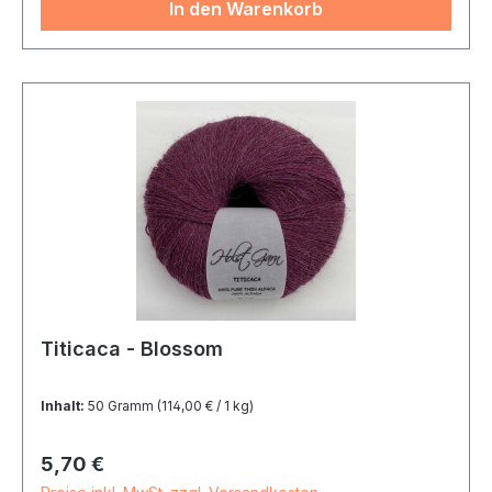
In den Warenkorb
Titicaca - Blossom
Inhalt:
50 Gramm
(114,00 € / 1 kg)
Regulärer Preis:
5,70 €