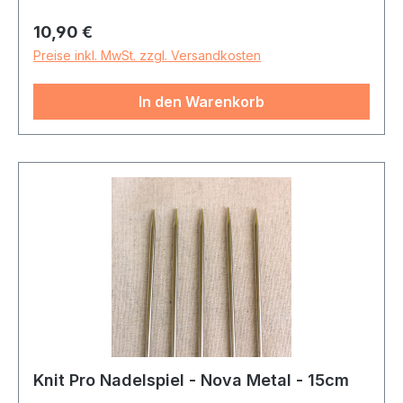
Regulärer Preis:
10,90 €
Preise inkl. MwSt. zzgl. Versandkosten
In den Warenkorb
Knit Pro Nadelspiel - Nova Metal - 15cm