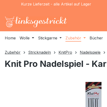
Kurze Lieferzeit - alle Artikel auf Lager
m Hauptinhalt springen
Zur Suche springen
Zur Hauptnavigation springen
Home
Wolle
Stickgarne
Zubehör
Bücher
Zubehör
Stricknadeln
KnitPro
Nadelspiele
Knit Pro Nadelspiel - K
Bildergalerie überspringen