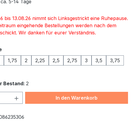
 ca. 5-14 Tage
6 bis 13.08.26 nimmt sich Linksgestrickt eine Ruhepause.
eitraum eingehende Bestellungen werden nach dem
schickt. Wir danken für eurer Verständnis.
auswählen
e
1,75
2
2,25
2,5
2,75
3
3,5
3,75
r Bestand:
2
 Anzahl: Gib den gewünschten Wert ein 
In den Warenkorb
086235306