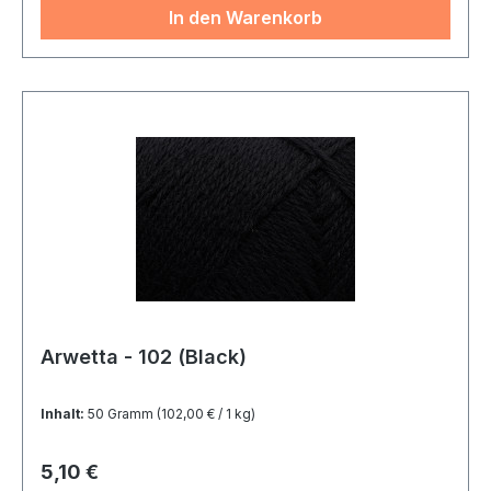
In den Warenkorb
Arwetta - 102 (Black)
Inhalt:
50 Gramm
(102,00 € / 1 kg)
Regulärer Preis:
5,10 €