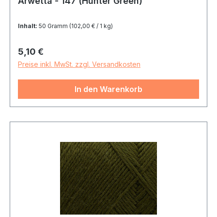
Arwetta - 147 (Hunter Green)
Inhalt:
50 Gramm
(102,00 € / 1 kg)
Regulärer Preis:
5,10 €
Preise inkl. MwSt. zzgl. Versandkosten
In den Warenkorb