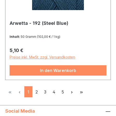
Arwetta - 192 (Steel Blue)
Inhalt:
50 Gramm
(102,00 € / 1 kg)
Regulärer Preis:
5,10 €
Preise inkl. MwSt. zzgl. Versandkosten
In den Warenkorb
Seite
Seite
Seite
Seite
Seite
1
2
3
4
5
Social Media