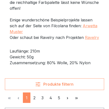
die reichhaltige Farbpalette lässt keine Wünsche
offen!
Einige wunderschöne Beispielprojekte lassen
sich auf der Seite von Filcolana finden:
Arwetta
Muster
Oder schaut bei Ravelry nach Projekten
Ravelry
Lauflänge: 210m
Gewicht: 50g
Zusammensetzung: 80% Wolle, 20% Nylon
Produkte filtern
Seite
Seite
Seite
Seite
Seite
1
2
3
4
5