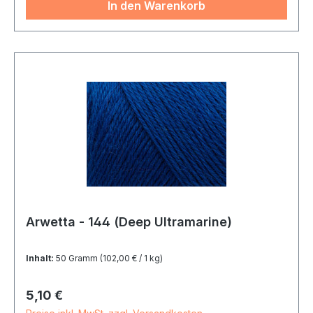
In den Warenkorb
Arwetta - 144 (Deep Ultramarine)
Inhalt:
50 Gramm
(102,00 € / 1 kg)
Regulärer Preis:
5,10 €