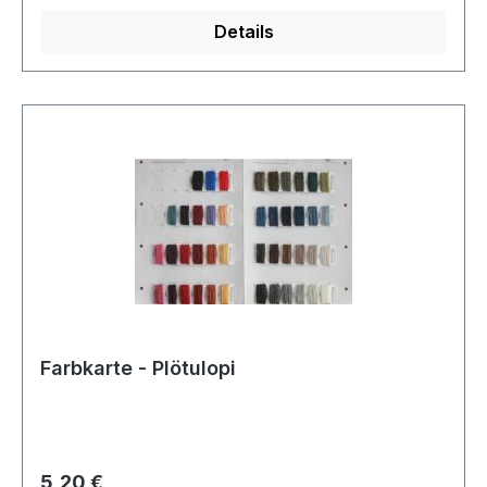
Details
Farbkarte - Plötulopi
Regulärer Preis:
5,20 €