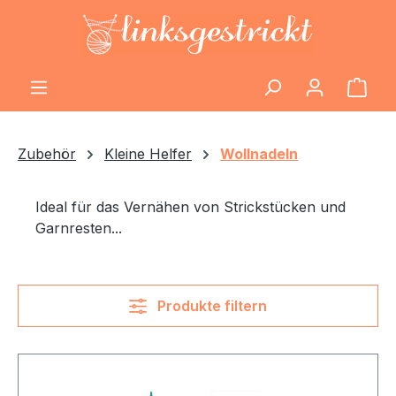
Zum Hauptinhalt springen
Ware
Zubehör
Kleine Helfer
Wollnadeln
Ideal für das Vernähen von Strickstücken und
Garnresten...
Produkte filtern