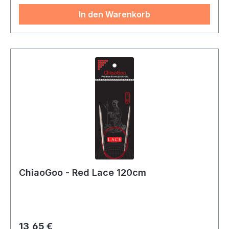
In den Warenkorb
ChiaoGoo - Red Lace 120cm
Regulärer Preis:
13,65 €