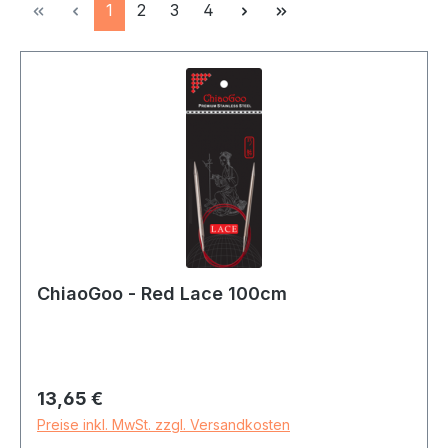
Seite
Seite
Seite
Seite
1
2
3
4
ChiaoGoo - Red Lace 100cm
Regulärer Preis:
13,65 €
Preise inkl. MwSt. zzgl. Versandkosten