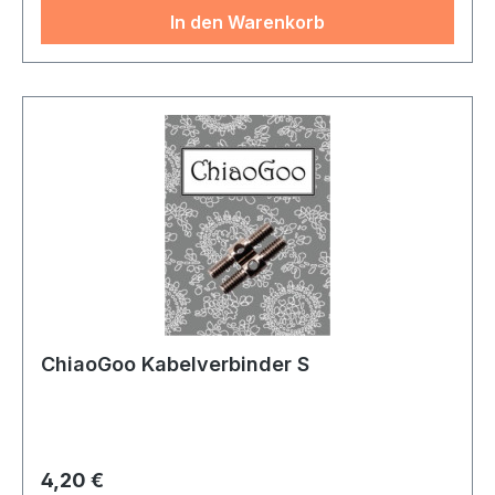
In den Warenkorb
ChiaoGoo Kabelverbinder S
Regulärer Preis:
4,20 €