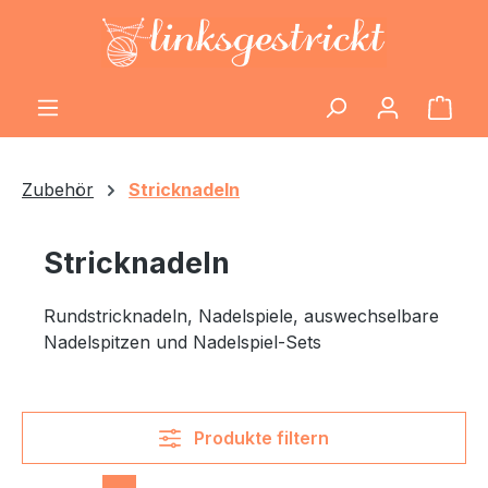
Zum Hauptinhalt springen
Ware
Zubehör
Stricknadeln
Stricknadeln
Rundstricknadeln, Nadelspiele, auswechselbare
Nadelspitzen und Nadelspiel-Sets
Produkte filtern