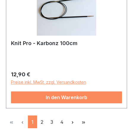
Knit Pro - Karbonz 100cm
Regulärer Preis:
12,90 €
Preise inkl. MwSt. zzgl. Versandkosten
In den Warenkorb
Seite
Seite
Seite
Seite
1
2
3
4