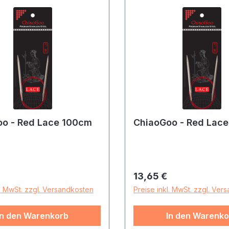
o - Red Lace 100cm
ChiaoGoo - Red Lac
r Preis:
Regulärer Preis:
13,65 €
l. MwSt. zzgl. Versandkosten
Preise inkl. MwSt. zzgl. Ver
In den Warenkorb
In den Warenko