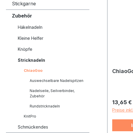
Stickgarne
Zubehör
Häkelnadeln
Kleine Helfer
Knöpfe
Stricknadeln
ChiaoGo
ChiaoGoo
Auswechselbare Nadelspitzen
Nadelseile, Seilverbinder,
Zubehör
Reguläre
13,65 €
Rundstricknadeln
Preise ink
KnitPro
Schmückendes