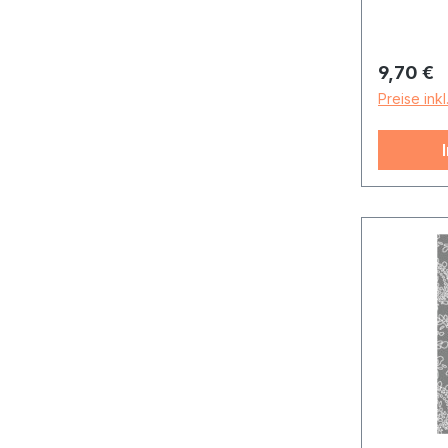
Reguläre
9,70 €
Preise ink