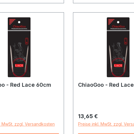
oo - Red Lace 60cm
ChiaoGoo - Red Lac
r Preis:
Regulärer Preis:
13,65 €
l. MwSt. zzgl. Versandkosten
Preise inkl. MwSt. zzgl. Ver