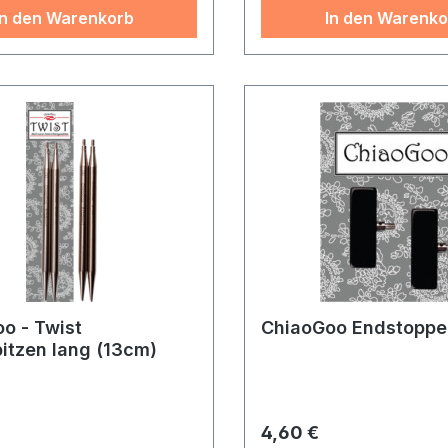
In den Warenkorb
In den Warenko
o - Twist
ChiaoGoo Endstoppe
itzen lang (13cm)
r Preis:
Regulärer Preis:
4,60 €