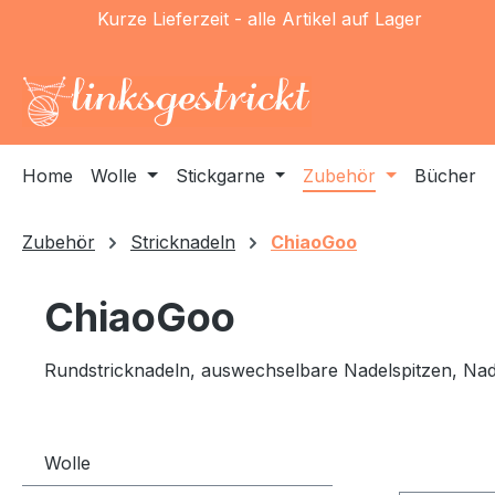
Kurze Lieferzeit - alle Artikel auf Lager
m Hauptinhalt springen
Zur Suche springen
Zur Hauptnavigation springen
Home
Wolle
Stickgarne
Zubehör
Bücher
Zubehör
Stricknadeln
ChiaoGoo
ChiaoGoo
Rundstricknadeln, auswechselbare Nadelspitzen, Nad
Wolle