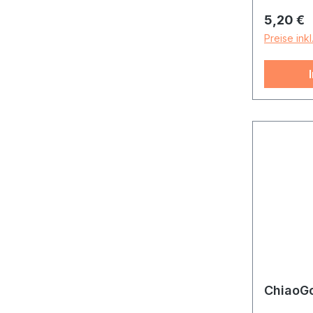
Reguläre
5,20 €
Preise ink
ChiaoGo