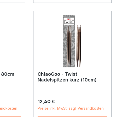
e 80cm
ChiaoGoo - Twist
Nadelspitzen kurz (10cm)
Regulärer Preis:
12,40 €
sandkosten
Preise inkl. MwSt. zzgl. Versandkosten