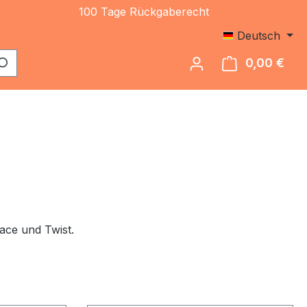
100 Tage Rückgaberecht
Deutsch
0,00 €
Ware
ace und Twist.