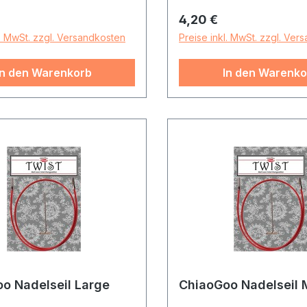
r Preis:
Regulärer Preis:
4,20 €
l. MwSt. zzgl. Versandkosten
Preise inkl. MwSt. zzgl. Ver
In den Warenkorb
In den Warenko
o Nadelseil Large
ChiaoGoo Nadelseil 