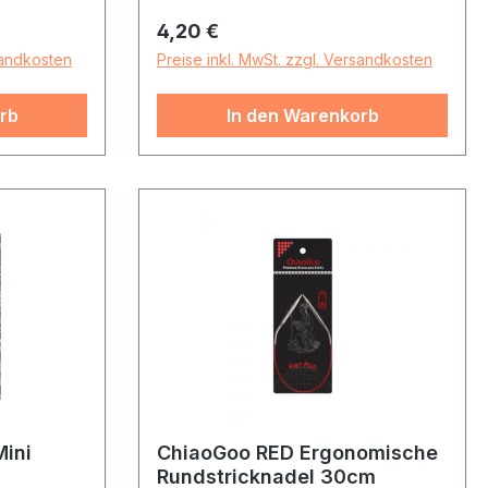
Regulärer Preis:
4,20 €
sandkosten
Preise inkl. MwSt. zzgl. Versandkosten
rb
In den Warenkorb
Mini
ChiaoGoo RED Ergonomische
Rundstricknadel 30cm