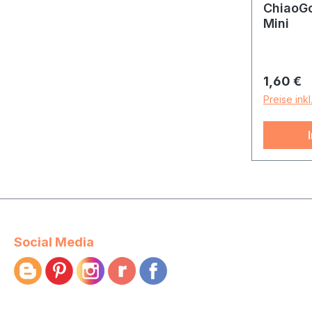
ChiaoGo
Mini
Reguläre
1,60 €
Preise ink
Social Media