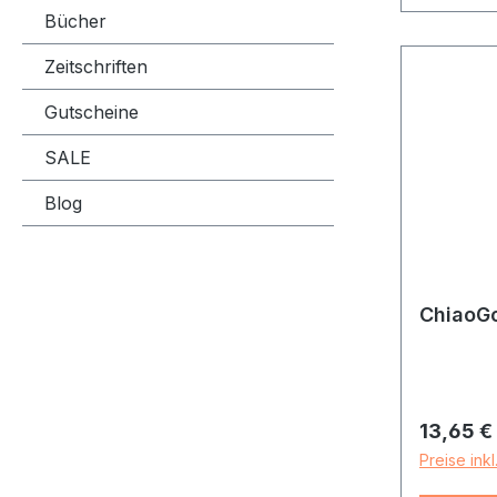
Bücher
Zeitschriften
Gutscheine
SALE
Blog
ChiaoG
Reguläre
13,65 €
Preise ink