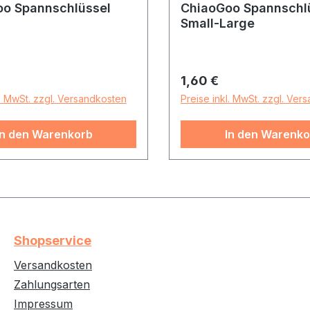
o Spannschlüssel
ChiaoGoo Spannschl
Small-Large
r Preis:
Regulärer Preis:
1,60 €
l. MwSt. zzgl. Versandkosten
Preise inkl. MwSt. zzgl. Ver
In den Warenkorb
In den Warenko
Shopservice
Versandkosten
Zahlungsarten
Impressum