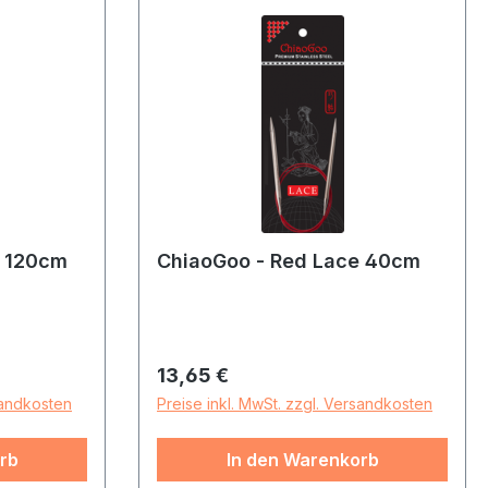
e 120cm
ChiaoGoo - Red Lace 40cm
Regulärer Preis:
13,65 €
sandkosten
Preise inkl. MwSt. zzgl. Versandkosten
rb
In den Warenkorb