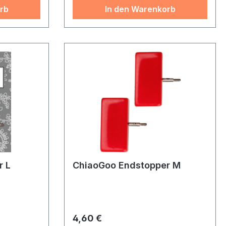
rb
In den Warenkorb
r L
ChiaoGoo Endstopper M
Regulärer Preis:
4,60 €