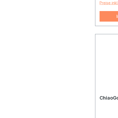
Preise ink
ChiaoG