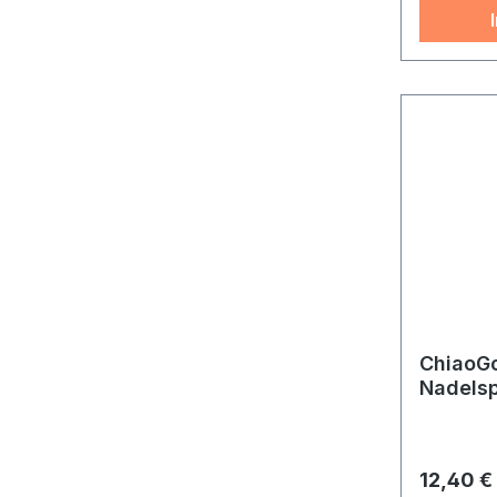
ChiaoGo
Nadelsp
Reguläre
12,40 €