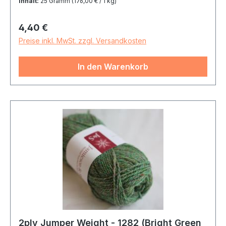
Inhalt:
25 Gramm
(176,00 € / 1 kg)
Regulärer Preis:
4,40 €
Preise inkl. MwSt. zzgl. Versandkosten
In den Warenkorb
2ply Jumper Weight - 1282 (Bright Green