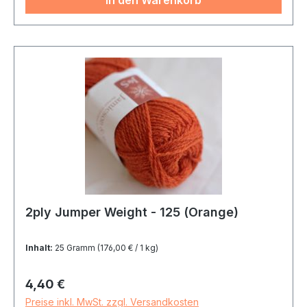
In den Warenkorb
2ply Jumper Weight - 125 (Orange)
Inhalt:
25 Gramm
(176,00 € / 1 kg)
Regulärer Preis:
4,40 €
Preise inkl. MwSt. zzgl. Versandkosten