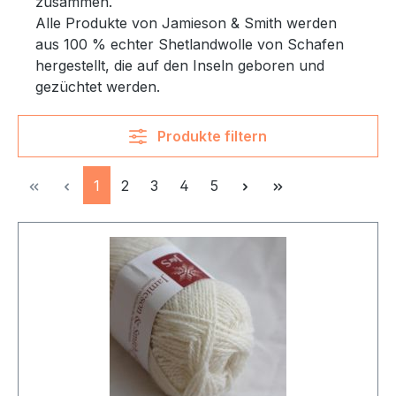
zusammen.
Alle Produkte von Jamieson & Smith werden
aus 100 % echter Shetlandwolle von Schafen
hergestellt, die auf den Inseln geboren und
gezüchtet werden.
Produkte filtern
Seite
Seite
Seite
Seite
Seite
1
2
3
4
5