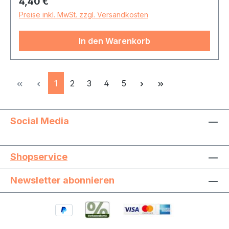
Regulärer Preis:
4,40 €
Preise inkl. MwSt. zzgl. Versandkosten
In den Warenkorb
Seite
Seite
Seite
Seite
Seite
1
2
3
4
5
Social Media
Shopservice
Newsletter abonnieren