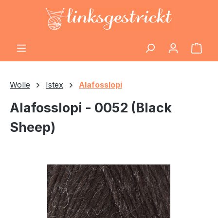
Zum Hauptinhalt springen
Ware
Wolle
Istex
Alafosslopi
Alafosslopi - 0052 (Black
Sheep)
Bildergalerie überspringen