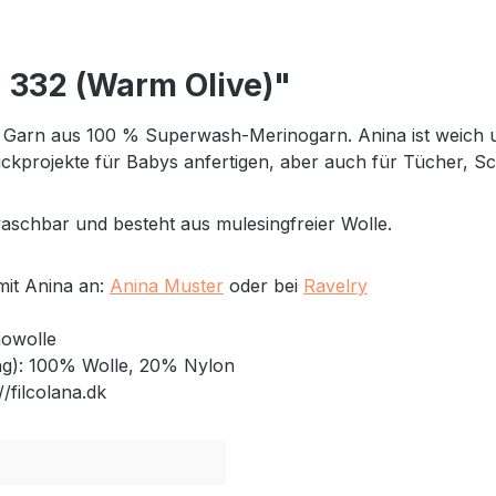
 332 (Warm Olive)"
s Garn aus 100 % Superwash-Merinogarn. Anina ist weich un
kprojekte für Babys anfertigen, aber auch für Tücher, Sch
schbar und besteht aus mulesingfreier Wolle.
mit Anina an:
Anina Muster
oder bei
Ravelry
owolle
g): 100% Wolle, 20% Nylon
//filcolana.dk