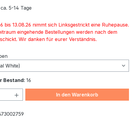
 ca. 5-14 Tage
6 bis 13.08.26 nimmt sich Linksgestrickt eine Ruhepause.
eitraum eingehende Bestellungen werden nach dem
schickt. Wir danken für eurer Verständnis.
ben
al White)
r Bestand:
16
 Anzahl: Gib den gewünschten Wert ein 
In den Warenkorb
673002759