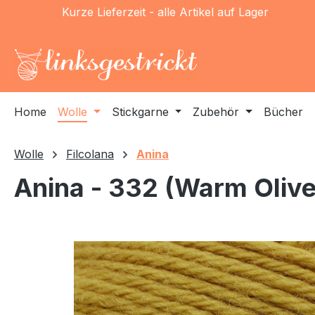
Kurze Lieferzeit - alle Artikel auf Lager
m Hauptinhalt springen
Zur Suche springen
Zur Hauptnavigation springen
Home
Wolle
Stickgarne
Zubehör
Bücher
Wolle
Filcolana
Anina
Anina - 332 (Warm Olive
Bildergalerie überspringen