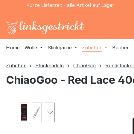
Kurze Lieferzeit - alle Artikel auf Lager
m Hauptinhalt springen
Zur Suche springen
Zur Hauptnavigation springen
Home
Wolle
Stickgarne
Zubehör
Bücher
Zubehör
Stricknadeln
ChiaoGoo
Rundstrickn
ChiaoGoo - Red Lace 4
Bildergalerie überspringen