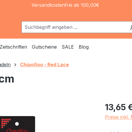
Versandkostenfrei ab 100,00€
Zeitschriften
Gutscheine
SALE
Blog
adeln
ChiaoGoo - Red Lace
0cm
Regulärer Pr
13,65 
Preise inkl