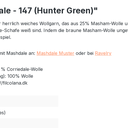
le - 147 (Hunter Green)"
ber herrlich weiches Wollgarn, das aus 25% Masham-Wolle 
chafe weiß sind. Indem die braune Masham-Wolle ungefärbt
spiel.
 mit Mashdale an:
Mashdale Muster
oder bei
Ravelry
% Corriedale-Wolle
g): 100% Wolle
//filcolana.dk
es)