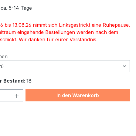
 ca. 5-14 Tage
6 bis 13.08.26 nimmt sich Linksgestrickt eine Ruhepause.
eitraum eingehende Bestellungen werden nach dem
schickt. Wir danken für eurer Verständnis.
ben
n)
r Bestand:
18
 Anzahl: Gib den gewünschten Wert ein 
In den Warenkorb