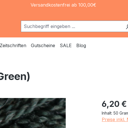
Versandkostenfrei ab 100,00€
Zeitschriften
Gutscheine
SALE
Blog
Green)
Regulärer Pr
6,20 €
Inhalt:
50 Gr
Preise inkl