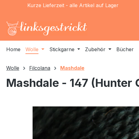
Kurze Lieferzeit - alle Artikel auf Lager
m Hauptinhalt springen
Zur Suche springen
Zur Hauptnavigation springen
Home
Wolle
Stickgarne
Zubehör
Bücher
Wolle
Filcolana
Mashdale
Mashdale - 147 (Hunter 
Bildergalerie überspringen