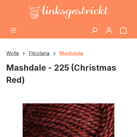
Zum Hauptinhalt springen
Ware
Wolle
Filcolana
Mashdale
Mashdale - 225 (Christmas
Red)
Bildergalerie überspringen