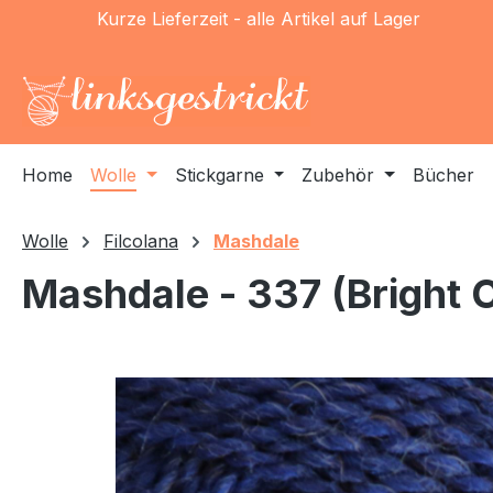
Kurze Lieferzeit - alle Artikel auf Lager
m Hauptinhalt springen
Zur Suche springen
Zur Hauptnavigation springen
Home
Wolle
Stickgarne
Zubehör
Bücher
Wolle
Filcolana
Mashdale
Mashdale - 337 (Bright 
Bildergalerie überspringen