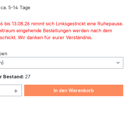
 ca. 5-14 Tage
6 bis 13.08.26 nimmt sich Linksgestrickt eine Ruhepause.
eitraum eingehende Bestellungen werden nach dem
schickt. Wir danken für eurer Verständnis.
ben
n)
r Bestand:
27
 Anzahl: Gib den gewünschten Wert ein 
In den Warenkorb