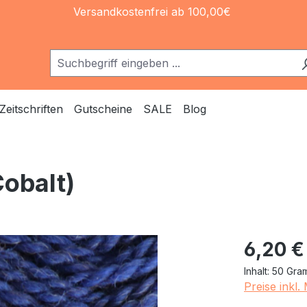
Versandkostenfrei ab 100,00€
Zeitschriften
Gutscheine
SALE
Blog
Cobalt)
Regulärer Pr
6,20 €
Inhalt:
50 Gr
Preise inkl