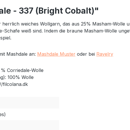
e - 337 (Bright Cobalt)"
ber herrlich weiches Wollgarn, das aus 25% Masham-Wolle 
chafe weiß sind. Indem die braune Masham-Wolle ungefärbt
spiel.
 mit Mashdale an:
Mashdale Muster
oder bei
Ravelry
% Corriedale-Wolle
g): 100% Wolle
//filcolana.dk
es)