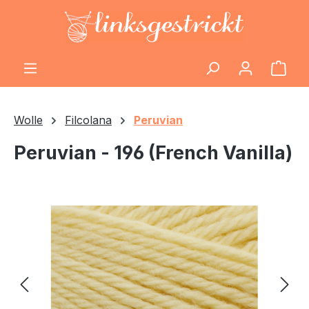
Zum Hauptinhalt springen
Ware
Wolle
Filcolana
Peruvian
Peruvian - 196 (French Vanilla)
Bildergalerie überspringen