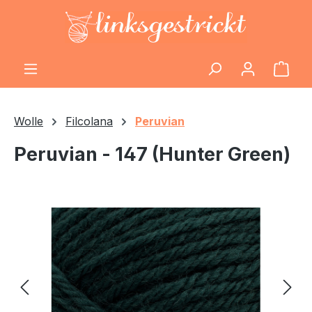
Zum Hauptinhalt springen
Ware
Wolle
Filcolana
Peruvian
Peruvian - 147 (Hunter Green)
Bildergalerie überspringen