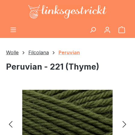
Zum Hauptinhalt springen
Ware
Wolle
Filcolana
Peruvian
Peruvian - 221 (Thyme)
Bildergalerie überspringen