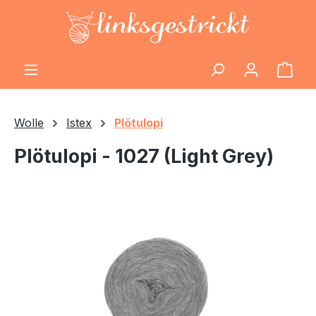
Zum Hauptinhalt springen
Ware
Wolle
Istex
Plötulopi
Plötulopi - 1027 (Light Grey)
Bildergalerie überspringen