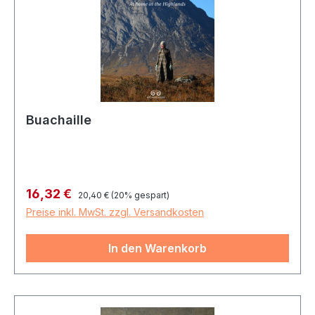
Buachaille
Regulärer Preis:
Verkaufspreis:
16,32 €
20,40 €
(20% gespart)
Preise inkl. MwSt. zzgl. Versandkosten
In den Warenkorb