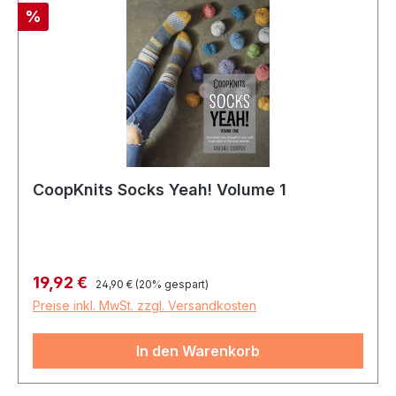
Rabatt
%
CoopKnits Socks Yeah! Volume 1
Regulärer Preis:
Verkaufspreis:
19,92 €
24,90 €
(20% gespart)
Preise inkl. MwSt. zzgl. Versandkosten
In den Warenkorb