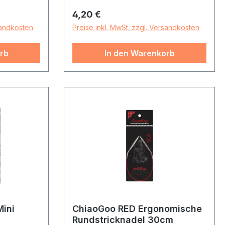
Regulärer Preis:
4,20 €
sandkosten
Preise inkl. MwSt. zzgl. Versandkosten
rb
In den Warenkorb
Mini
ChiaoGoo RED Ergonomische
Rundstricknadel 30cm