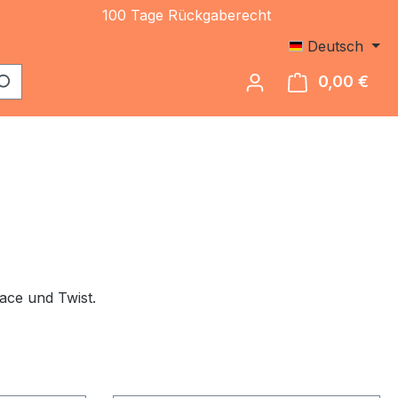
100 Tage Rückgaberecht
Deutsch
0,00 €
Ware
ace und Twist.