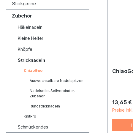
Stickgarne
Zubehör
Häkelnadeln
Kleine Helfer
Knöpfe
Stricknadeln
ChiaoGo
ChiaoGoo
Auswechselbare Nadelspitzen
Nadelseile, Seilverbinder,
Zubehör
Reguläre
13,65 €
Rundstricknadeln
Preise ink
KnitPro
Schmückendes