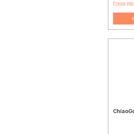
Preise ink
ChiaoG