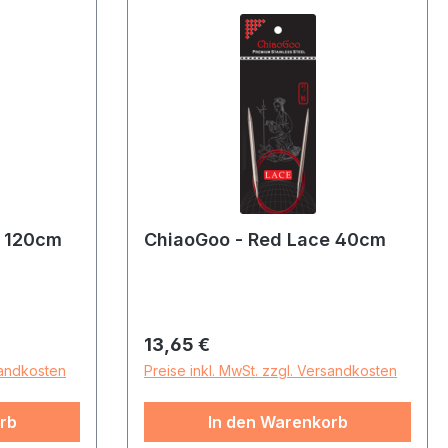
e 120cm
ChiaoGoo - Red Lace 40cm
Regulärer Preis:
13,65 €
sandkosten
Preise inkl. MwSt. zzgl. Versandkosten
rb
In den Warenkorb