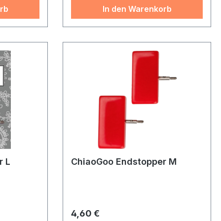
rb
In den Warenkorb
r L
ChiaoGoo Endstopper M
Regulärer Preis:
4,60 €