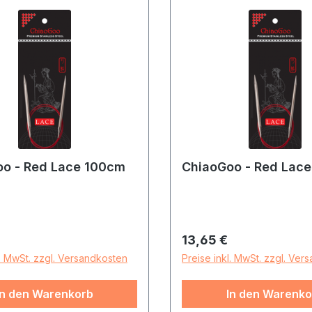
o - Red Lace 100cm
ChiaoGoo - Red Lac
r Preis:
Regulärer Preis:
13,65 €
l. MwSt. zzgl. Versandkosten
Preise inkl. MwSt. zzgl. Ver
In den Warenkorb
In den Warenko