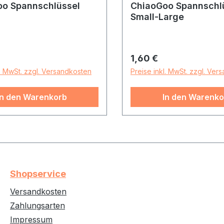
o Spannschlüssel
ChiaoGoo Spannschl
Small-Large
r Preis:
Regulärer Preis:
1,60 €
l. MwSt. zzgl. Versandkosten
Preise inkl. MwSt. zzgl. Ver
In den Warenkorb
In den Warenko
Shopservice
Versandkosten
Zahlungsarten
Impressum