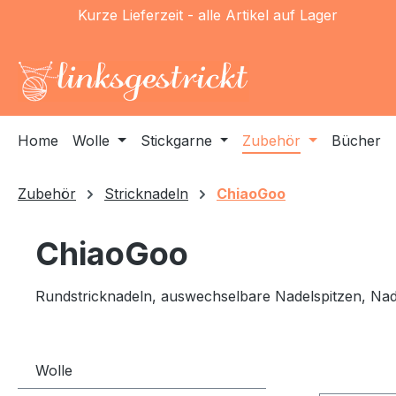
Kurze Lieferzeit - alle Artikel auf Lager
m Hauptinhalt springen
Zur Suche springen
Zur Hauptnavigation springen
Home
Wolle
Stickgarne
Zubehör
Bücher
Zubehör
Stricknadeln
ChiaoGoo
ChiaoGoo
Rundstricknadeln, auswechselbare Nadelspitzen, Nad
Wolle