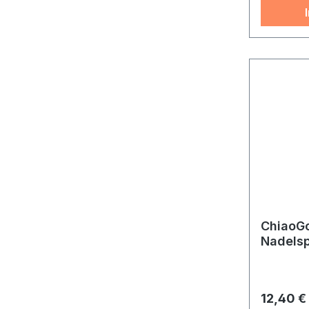
ChiaoGo
Nadelsp
Reguläre
12,40 €