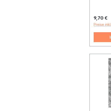
Reguläre
9,70 €
Preise ink