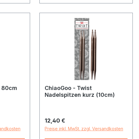
e 80cm
ChiaoGoo - Twist
Nadelspitzen kurz (10cm)
Regulärer Preis:
12,40 €
sandkosten
Preise inkl. MwSt. zzgl. Versandkosten