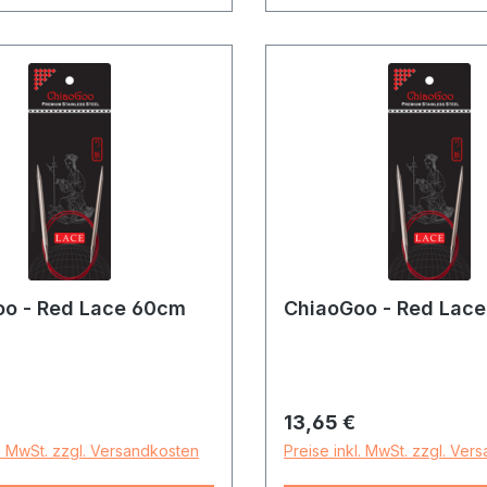
oo - Red Lace 60cm
ChiaoGoo - Red Lac
r Preis:
Regulärer Preis:
13,65 €
l. MwSt. zzgl. Versandkosten
Preise inkl. MwSt. zzgl. Ver