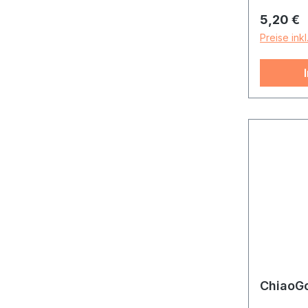
Reguläre
5,20 €
Preise ink
ChiaoGo