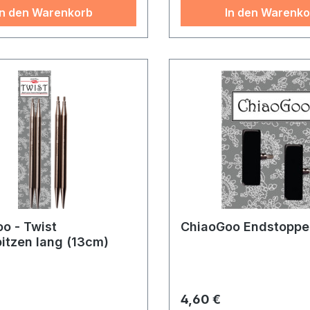
In den Warenkorb
In den Warenko
o - Twist
ChiaoGoo Endstoppe
itzen lang (13cm)
r Preis:
Regulärer Preis:
4,60 €