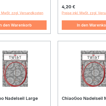
r Preis:
Regulärer Preis:
4,20 €
l. MwSt. zzgl. Versandkosten
Preise inkl. MwSt. zzgl. Ver
In den Warenkorb
In den Warenko
o Nadelseil Large
ChiaoGoo Nadelseil 