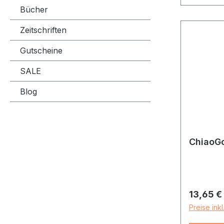
Bücher
Zeitschriften
Gutscheine
SALE
Blog
ChiaoG
Reguläre
13,65 €
Preise ink