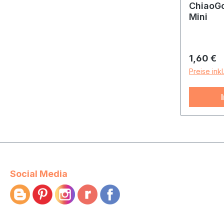
ChiaoGo
Mini
Reguläre
1,60 €
Preise ink
Social Media