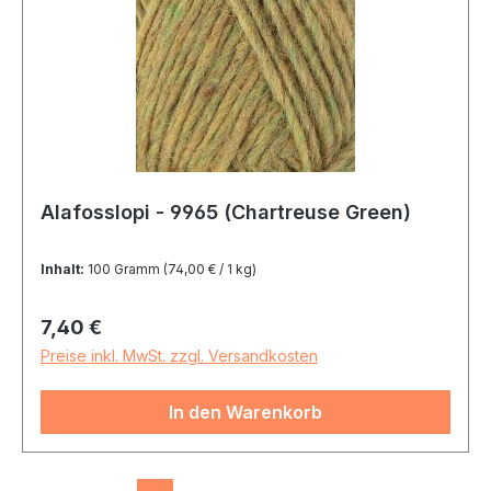
Alafosslopi - 9965 (Chartreuse Green)
Inhalt:
100 Gramm
(74,00 € / 1 kg)
Regulärer Preis:
7,40 €
Preise inkl. MwSt. zzgl. Versandkosten
In den Warenkorb