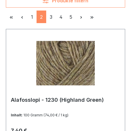
Produkte filtern
Seite
Seite
Seite
Seite
Seite
1
2
3
4
5
Alafosslopi - 1230 (Highland Green)
Inhalt:
100 Gramm
(74,00 € / 1 kg)
Regulärer Preis:
7,40 €