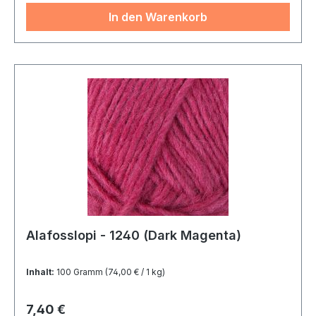
In den Warenkorb
Alafosslopi - 1240 (Dark Magenta)
Inhalt:
100 Gramm
(74,00 € / 1 kg)
Regulärer Preis:
7,40 €