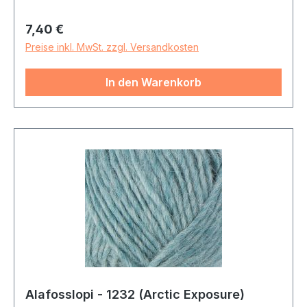
Regulärer Preis:
7,40 €
Preise inkl. MwSt. zzgl. Versandkosten
In den Warenkorb
Alafosslopi - 1232 (Arctic Exposure)