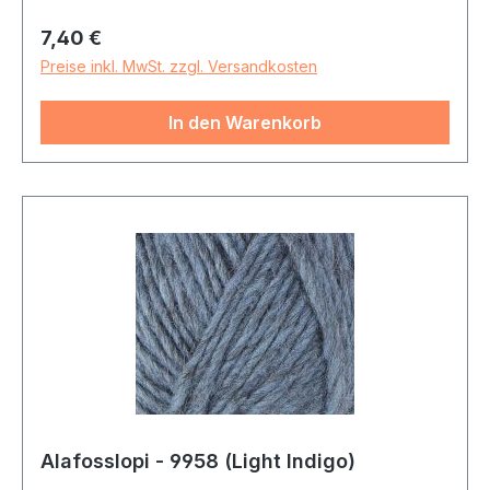
Regulärer Preis:
7,40 €
Preise inkl. MwSt. zzgl. Versandkosten
In den Warenkorb
Alafosslopi - 9958 (Light Indigo)